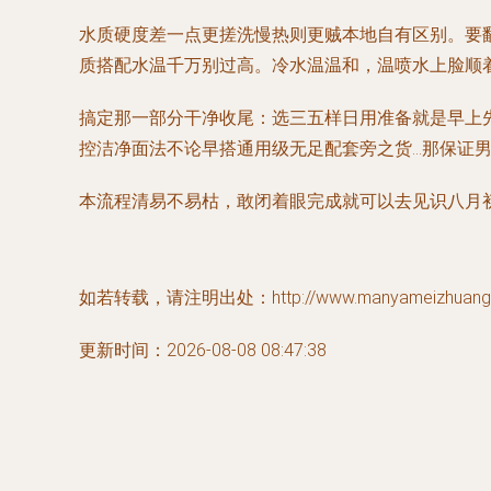
水质硬度差一点更搓洗慢热则更贼
本地自有区别。要
质搭配水温千万别过高。冷水温温和，温喷水上脸顺着
搞定那一部分干净收尾：选三五样日用准备就是早上
控洁净面法不论早搭通用级无足配套旁之货...那保
本流程清易不易枯，敢闭着眼完成就可以去见识八月
如若转载，请注明出处：http://www.manyameizhuang.co
更新时间：2026-08-08 08:47:38