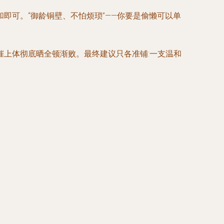
即可。“御龄铜壁、不怕烦琐”——你要是偷懒可以单
上体彻底晒全顿渐败。最终建议只各准铺:一支温和