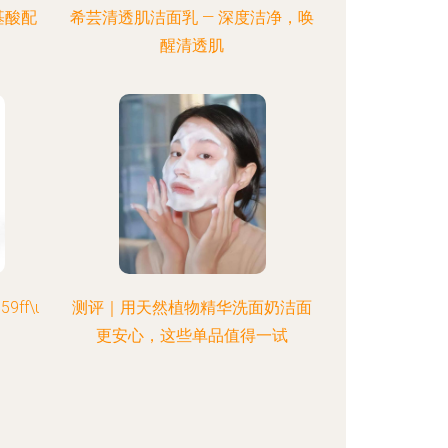
基酸配
希芸清透肌洁面乳 — 深度洁净，唤
醒清透肌
59ff\u7f8e\u808c\u6c34\u611f\u6d01\u9762\u6ce1\u6cab\uf
测评｜用天然植物精华洗面奶洁面
更安心，这些单品值得一试