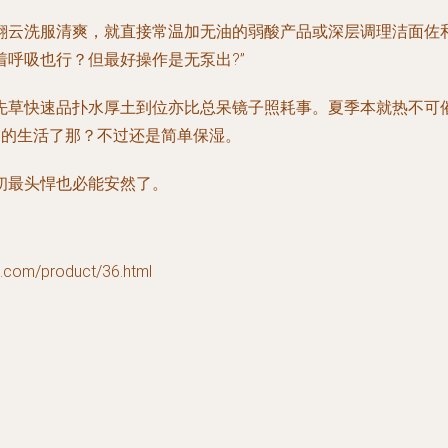
翻云洗服清爽，就直接常温加无油的弱酸产品或深层调理洁面佐和
呼吸也行？但最好操作是无泵出?”
先草快速品扑水厚土到位亦比总呆镜子照耗事。夏季本就热不可催
证男的生活了那？不过还是简单保湿。
初最头悍也必能安然了。
m/product/36.html