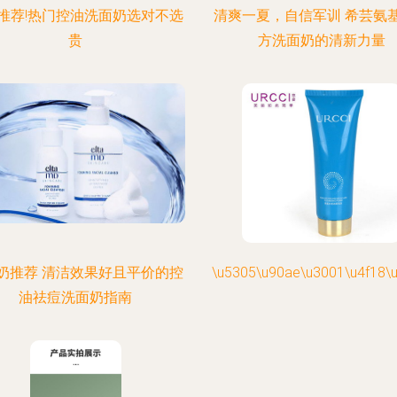
推荐!热门控油洗面奶选对不选
清爽一夏，自信军训 希芸氨
贵
方洗面奶的清新力量
奶推荐 清洁效果好且平价的控
\u5305\u90ae\u3001\u4f18\u
油祛痘洗面奶指南