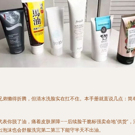
兄弟懒得折腾，但清水洗脸实在扛不住。本手册就直说几点：简
表你脱了油，痛着皮肤屏障——后续脸干脆标强卖命地“供货”
出泡沫也会舒服洗完第二第三下能守半天不出油。