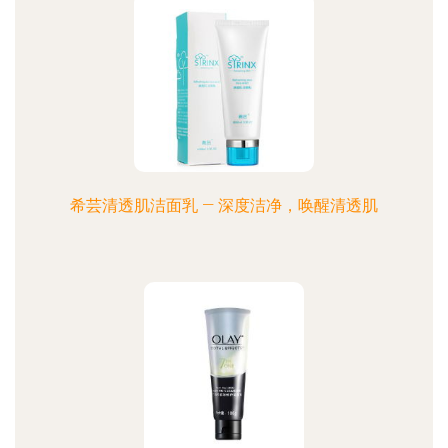
希芸清透肌洁面乳 — 深度洁净，唤醒清透肌