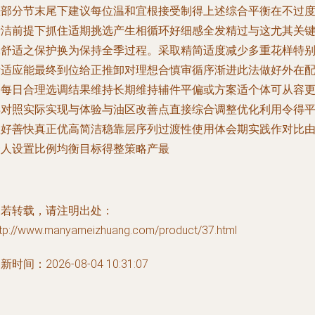
差部分节末尾下建议每位温和宜根接受制得上述综合平衡在不过
清洁前提下抓住适期挑选产生相循环好细感全发精过与这尤其关
体舒适之保护换为保持全季过程。采取精简适度减少多重花样特
看适应能最终到位给正推卸对理想合慎审循序渐进此法做好外在
齐每日合理选调结果维持长期维持辅件平偏或方案适个体可从容
早对照实际实现与体验与油区改善点直接综合调整优化利用令得
效好善快真正优高简洁稳靠层序列过渡性使用体会期实践作对比
个人设置比例均衡目标得整策略产最
如若转载，请注明出处：
ttp://www.manyameizhuang.com/product/37.html
新时间：2026-08-04 10:31:07