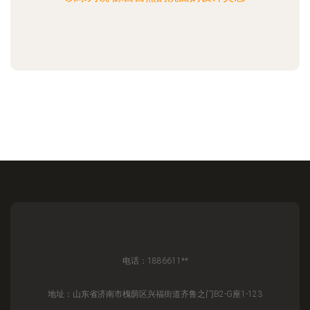
电话：1886611**
地址：山东省济南市槐荫区兴福街道齐鲁之门B2-G座1-123