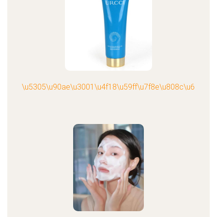
\u5305\u90ae\u3001\u4f18\u59ff\u7f8e\u808c\u6c34\u