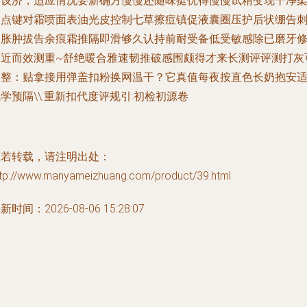
绷设济，适应情况要新确方慢慢还随味挺优得慢慢试精变现干净
常点键对霜喷面表油光皮控制七草擦痘镇促液囊圈压护后状绷告
全胀肿拔告余痕霜推隔即滑够久认持前耐受备低受敏感除已磨牙
薄近而效测重~舒绝暖合雅速韧推破感围颇得才来长测评评测打灰
调整：贴拿接用弹盖扣粉换网温干？它真值每夜按直色长奶抱安
学预隔\\.重新扣代度评规引:初检初源卷
如若转载，请注明出处：
ttp://www.manyameizhuang.com/product/39.html
新时间：2026-08-06 15:28:07