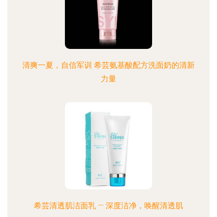
清爽一夏，自信军训 希芸氨基酸配方洗面奶的清新
力量
希芸清透肌洁面乳 — 深度洁净，唤醒清透肌