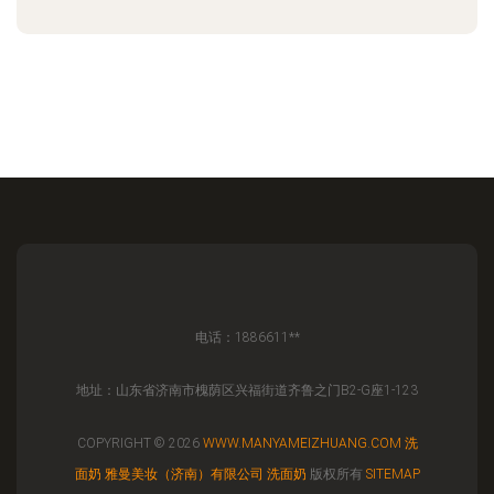
电话：1886611**
地址：山东省济南市槐荫区兴福街道齐鲁之门B2-G座1-123
COPYRIGHT © 2026
WWW.MANYAMEIZHUANG.COM
洗
面奶
雅曼美妆（济南）有限公司
洗面奶
版权所有
SITEMAP