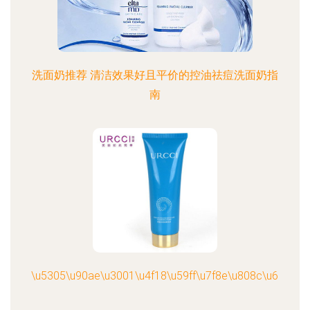
洗面奶推荐 清洁效果好且平价的控油祛痘洗面奶指
南
\u5305\u90ae\u3001\u4f18\u59ff\u7f8e\u808c\u6c34\u