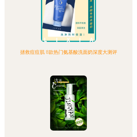
拯救痘痘肌 8款热门氨基酸洗面奶深度大测评