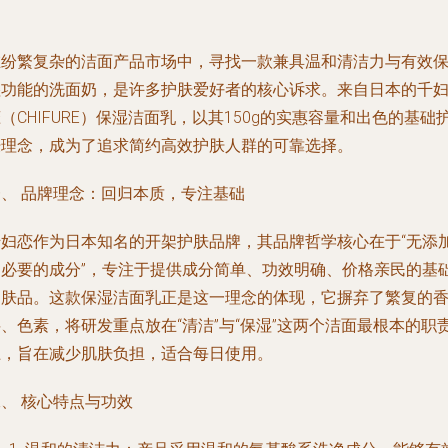
在纷繁复杂的洁面产品市场中，寻找一款兼具温和清洁力与有效
湿功能的洗面奶，是许多护肤爱好者的核心诉求。来自日本的千
（CHIFURE）保湿洁面乳，以其150g的实惠容量和出色的基础
肤理念，成为了追求简约高效护肤人群的可靠选择。
一、 品牌理念：回归本质，专注基础
千妇恋作为日本知名的开架护肤品牌，其品牌哲学核心在于“无添
不必要的成分”，专注于提供成分简单、功效明确、价格亲民的基
护肤品。这款保湿洁面乳正是这一理念的体现，它摒弃了繁复的
、色素，将研发重点放在“清洁”与“保湿”这两个洁面最根本的职
上，旨在减少肌肤负担，适合每日使用。
、 核心特点与功效