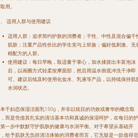
与取用。
、 适用人群与使用建议
适用人群
：追求简约护肤的消费者；干性、中性及混合偏干
肌肤；注重产品性价比的学生党与上班族；偏好低刺激、无
精配方的人群。
使用建议
：每日早晚，取适量于掌心，加水揉搓出丰富泡沫
后，以画圈方式轻柔按摩面部，然后用温水彻底冲洗干净即
可。建议后续及时使用化妆水、乳液等产品，以持续保持肌
水润状态。
日本千妇恋保湿洁面乳150g，并非以炫目的功效或奢华的概念取
胜，而是凭借其扎实的清洁基本功和真诚的保湿呵护，在每日的
肤第一步中默默守护肌肤的健康与水润平衡。对于希望从基础开
始，给予肌肤无负担清洁体验的消费者而言，它无疑是一款值得