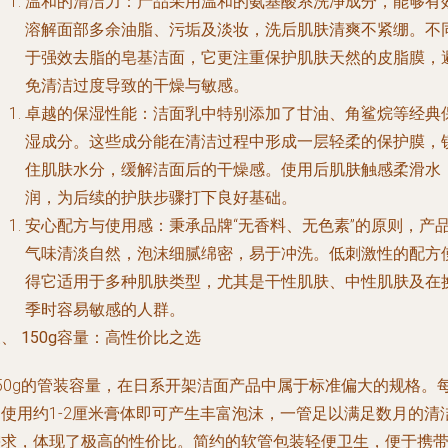
温和的清洁力
：产品采用温和的氨基酸系洗净成分，能够有
溶解面部多余油脂、污垢及淡妆，洗后肌肤清爽不紧绷。不
于强效去脂的皂基洁面，它更注重保护肌肤天然的皮脂膜，
免清洁过度导致的干燥与敏感。
卓越的保湿性能
：洁面乳中特别添加了甘油、角鲨烷等经典
湿成分。这些成分能在清洁过程中形成一层轻柔的保护膜，
住肌肤水分，缓解洁面后的干燥感。使用后肌肤触感柔滑水
润，为后续的护肤步骤打下良好基础。
安心配方与使用感
：秉承品牌“无香料、无色素”的原则，产
气味清淡自然，泡沫细腻绵密，易于冲洗。低刺激性的配方
得它适用于多种肌肤类型，尤其是干性肌肤、中性肌肤及在
季时容易敏感的人群。
、 150g容量：高性价比之选
150g的管装容量，在日系开架洁面产品中属于标准偏大的规格。
日使用约1-2厘米膏体即可产生丰富泡沫，一管足以满足数月的清
需求，体现了极高的性价比。简约的软管包装轻便卫生，便于携