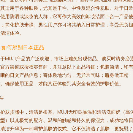
使其适用于各种肤质，尤其是干性、中性及混合性肌肤。对于日
仅使用防晒或淡妆的人群，它可作为高效的卸妆洁面二合一产品
用，简化护肤步骤。男性用户亦可将其纳入日常护理，享受无负
的清洁体验。
. 如何辨别日本正品
由于MUJI产品的广泛欢迎，市场上难免出现仿品。购买时请务必
过官方渠道或授权零售商，并注意以下正品特征：包装简洁，印
清晰的日文产品信息；膏体质地均匀，无异常气味；瓶身做工精
致。确保使用正品，才能真正体验到其安全有效的护肤价值。
##
在护肤步骤中，清洁是根基。MUJI无印良品温和清洁洗面奶（高
湿型）以其极简的配方、温和的触感和持久的保湿力，成功地将
常清洁升华为一种呵护肌肤的仪式。它不仅清洁了肌肤，更抚慰