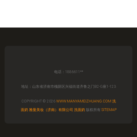
电话：1886611**
地址：山东省济南市槐荫区兴福街道齐鲁之门B2-G座1-123
COPYRIGHT © 2026
WWW.MANYAMEIZHUANG.COM
洗
面奶
雅曼美妆（济南）有限公司
洗面奶
版权所有
SITEMAP