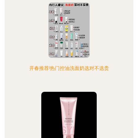
开春推荐!热门控油洗面奶选对不选贵