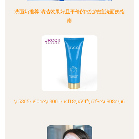
洗面奶推荐 清洁效果好且平价的控油祛痘洗面奶指
南
\u5305\u90ae\u3001\u4f18\u59ff\u7f8e\u808c\u6c34\u