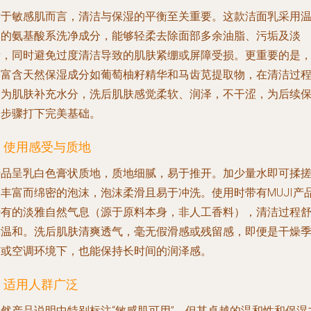
对于敏感肌而言，清洁与保湿的平衡至关重要。这款洁面乳采用
和的氨基酸系洗净成分，能够轻柔去除面部多余油脂、污垢及淡
妆，同时避免过度清洁导致的肌肤紧绷或屏障受损。更重要的是
它富含天然保湿成分如葡萄柚籽精华和马齿苋提取物，在清洁过
中为肌肤补充水分，洗后肌肤感觉柔软、润泽，不干涩，为后续
养步骤打下完美基础。
. 使用感受与质地
产品呈乳白色膏状质地，质地细腻，易于推开。加少量水即可揉
出丰富而绵密的泡沫，泡沫柔滑且易于冲洗。使用时带有MUJI产
特有的淡雅自然气息（源于原料本身，非人工香料），清洁过程
适温和。洗后肌肤清爽透气，毫无假滑感或残留感，即便是干燥
节或空调环境下，也能保持长时间的润泽感。
. 适用人群广泛
虽然产品说明中特别标注“敏感肌可用”，但其卓越的温和性和保湿