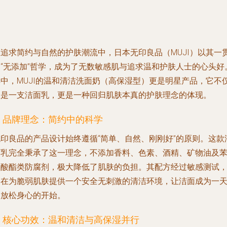
在追求简约与自然的护肤潮流中，日本无印良品（MUJI）以其一
的“无添加”哲学，成为了无数敏感肌与追求温和护肤人士的心头好
其中，MUJI的温和清洁洗面奶（高保湿型）更是明星产品，它不
仅是一支洁面乳，更是一种回归肌肤本真的护肤理念的体现。
1. 品牌理念：简约中的科学
无印良品的产品设计始终遵循“简单、自然、刚刚好”的原则。这款
面乳完全秉承了这一理念，不添加香料、色素、酒精、矿物油及
甲酸酯类防腐剂，极大降低了肌肤的负担。其配方经过敏感测试
旨在为脆弱肌肤提供一个安全无刺激的清洁环境，让洁面成为一
中放松身心的开始。
2. 核心功效：温和清洁与高保湿并行